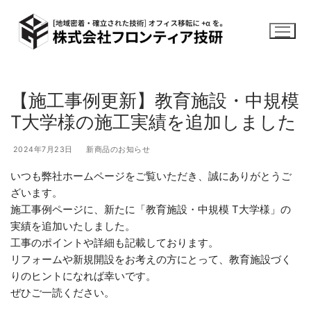
コ
ン
テ
ン
ツ
へ
【施工事例更新】教育施設・中規模
ス
T大学様の施工実績を追加しました
キ
ッ
2024年7月23日
新商品のお知らせ
プ
いつも弊社ホームページをご覧いただき、誠にありがとうご
ざいます。
施工事例ページに、新たに「教育施設・中規模 T大学様」の
実績を追加いたしました。
工事のポイントや詳細も記載しております。
リフォームや新規開設をお考えの方にとって、教育施設づく
りのヒントになれば幸いです。
ぜひご一読ください。