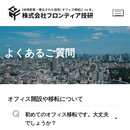
コ
ン
テ
ン
ツ
へ
ス
よくあるご質問
キ
ッ
プ
オフィス開設や移転について
初めてのオフィス移転です。大丈夫
でしょうか？