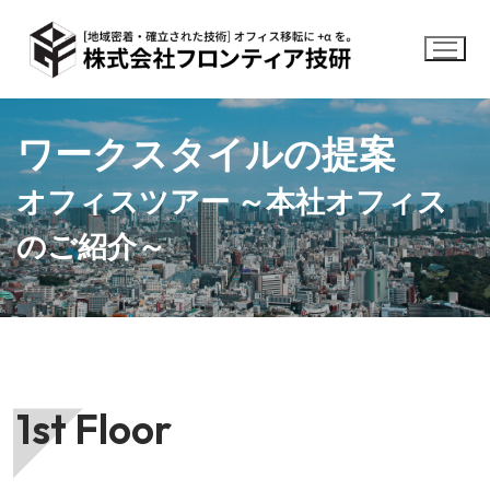
コ
ン
テ
ン
ツ
ワークスタイルの提案
へ
ス
オフィスツアー ～本社オフィス
キ
ッ
のご紹介～
プ
1st Floor