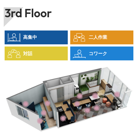
3rd Floor
高集中
二人作業
対話
コワーク