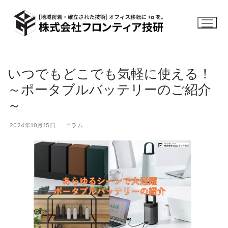
コ
ン
テ
ン
ツ
へ
いつでもどこでも気軽に使える！
ス
～ポータブルバッテリーのご紹介
キ
～
ッ
プ
2024年10月15日
コラム