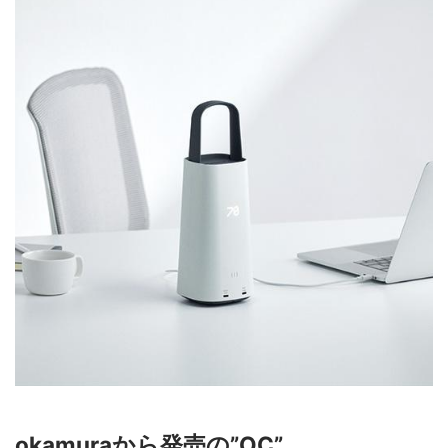
okamuraから発売の”OC”