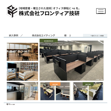
コ
ン
テ
ン
ツ
へ
ス
キ
ッ
プ