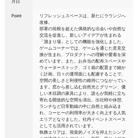
月日
Point
リフレッシュスペースは、新たにラウンジへ
改修。
部署の垣根を超えた偶発的な出会いや自然な
交流を促進し、新しいアイデアが生まれる
「溜まり場」としての機能を強化しました。
ゲームコーナーでは、ゲームを通じた意見交
換が生まれ、プロダクトへの理解や愛着を深
めています。また、お弁当の配布スペースや
ウォーターストック、ゴミ箱の配置まで細か
く計画。日々の運用面にも配慮することで、
空間の美しさと利便性の維持につながってい
ます。窓から差し込む自然光とグリーン、優
しい木目調の家具により、誰もが気軽に立ち
寄れる開放的な空間を演出。出社時や休憩、
ランチなど日常動線の中に自然と組み込ま
れ、コーヒーの利用率が大きく向上する人気
エリアとなりました。社内イベントスペース
としても活用されています。
執務エリアは、視覚的ノイズを抑えたシンプ