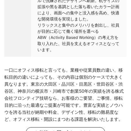
ルで洗練されたデザインへ刷新。机サイズの
拡張や⿊を基調とした落ち着いたカラー計画
により、画面への集中と没入感を高め、快適
な開発環境を実現しました。
リラックスと集中のメリハリを創出し、社員
が目的に応じて働く場所を選べる
ABW（Activity Based Working）の考え方を
取り入れた、社員を支えるオフィスとなって
います。
一口にオフィス移転と言っても、業種や従業員数の違い、移
転目的の違いによっても、その内容は個別のケースで大きく
異なります。東京の大田区・品川区・目黒区・世田谷区・渋
谷区、神奈川の横浜市・川崎市で創業50年の実績を誇る株式
会社フロンティア技研なら、お客様のご要望、ご事情、移転
目的に沿った最適なご提案が可能です。豊富な実績とノウハ
ウを誇る当社が納期や料金、デザイン性、移転の難易度な
ど、オフィス移転・開設にまつわる課題を解決いたします。